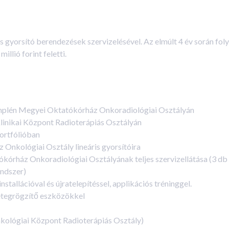
 gyorsító berendezések szervizelésével. Az elmúlt 4 év során fo
lió forint feletti.
mplén Megyei Oktatókórház Onkoradiológiai Osztályán
linikai Központ Radioterápiás Osztályán
portfólióban
 Onkológiai Osztály lineáris gyorsítóira
rház Onkoradiológiai Osztályának teljes szervizellátása (3 db l
endszer)
stallációval és újratelepítéssel, applikációs tréninggel.
etegrögzítő eszközökkel
kológiai Központ Radioterápiás Osztály)