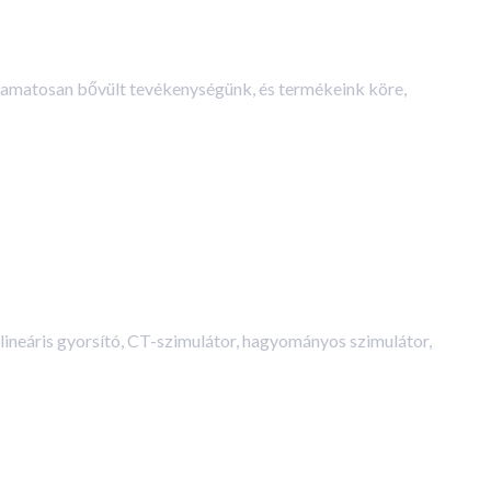
lyamatosan bővült tevékenységünk, és termékeink köre,
ineáris gyorsító, CT-szimulátor, hagyományos szimulátor,