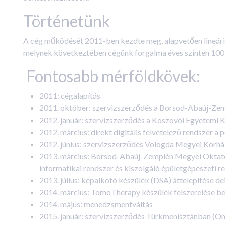
Történetünk
A cég működését 2011-ben kezdte meg, alapvetően lineáris
melynek következtében cégünk forgalma éves szinten 100 mil
Fontosabb mérföldkövek:
2011: cégalapítás
2011. október: szervizszerződés a Borsod-Abaúj-Ze
2012. január: szervizszerződés a Koszovói Egyetemi K
2012. március: direkt digitális felvételező rendszer a 
2012. június: szervizszerződés Vologda Megyei Kórház
2013. március: Borsod-Abaúj-Zemplén Megyei Oktatókó
informatikai rendszer és kiszolgáló épületgépészeti r
2013. július: képalkotó készülék (DSA) áttelepítése dein
2014. március: TomoTherapy készülék felszerelése b
2014. május: menedzsmentváltás
2015. január: szervizszerződés Türkmenisztánban (On