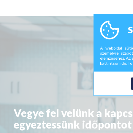
S
A weboldal süti
személyre szabot
elemzéséhez. Az 
kattintson ide:
Tov
Vegye fel velünk a kapcs
egyeztessünk időpontot