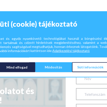
üti (cookie) tájékoztató
ket és egyéb nyomkövető technológiákat használ a böngészési élm
t tartalmak és célzott hirdetések megjelenítéséhez, valamint a web
Írjon n
elemzés segítségével megtudhatjuk, honnan érkeznek látogatóink. Továb
ábbi információkért kattintson ide:
Adatkezelési tájékoztató
Az alábbi mezők ki
hamarosan felveszi
Mind elfogad
Módosítás
Süti információk
olatot és
!