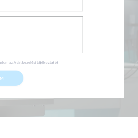
gadom az
Adatkezelési tájékoztatót
ÖM