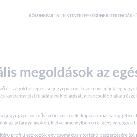
RÓLUNK
PARTNEREK
TEVÉKENYSÉGÜNK
REFERENCIÁK
H
ális megoldások az eg
ző országokbeli egészségügyi piacon.
Tevékenységünk legnagyobb
 karbantartási feladatainak ellátását, a kapcsolódó alkatrészell
ségügyi gép- és műszerbeszerzések kapcsán márkafüggetlen ta
ünk az ártárgyalásokon, illetve amennyiben erre igény van, úgy a 
ltérő profilú eszközök egy csomagban történő beszerzésére (pl. n