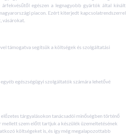
b árfekvésűtől egészen a legnagyobb gyártók által kínált
magyarországi piacon. Ezért kiterjedt kapcsolatrendszerrel
, vásárokat.
el támogatva segítsük a költségek és szolgáltatási
s egyéb egészségügyi szolgáltatók számára lehetővé
z előzetes tárgyalásokon tanácsadói minőségben történő
ár mellett szem előtt tartjuk a készülék üzemeltetésének
vonatkozó költségeket is, és így még megalapozottabb