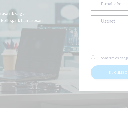
tásaink vagy
tő kollégánk hamarosan
Elolvastam és elfo
ELKÜLD