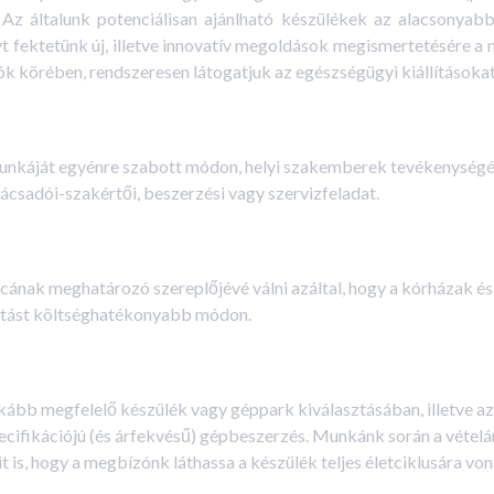
 Az általunk potenciálisan ajánlható készülékek az alacsonyab
 fektetünk új, illetve innovatív megoldások megismertetésére a 
tók körében, rendszeresen látogatjuk az egészségügyi kiállításokat
munkáját egyénre szabott módon, helyi szakemberek tevékenységév
ácsadói-szakértői, beszerzési vagy szervizfeladat.
ának meghatározó szereplőjévé válni azáltal, hogy a kórházak é
látást költséghatékonyabb módon.
nkább megfelelő készülék vagy géppark kiválasztásában, illetve a
specifikációjú (és árfekvésű) gépbeszerzés. Munkánk során a vétel
eit is, hogy a megbízónk láthassa a készülék teljes életciklusára 