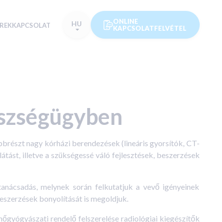
ONLINE
HU
ÍREK
KAPCSOLAT
KAPCSOLATFELVÉTEL
észségügyben
részt nagy kórházi berendezések (lineáris gyorsítók, CT-
átást, illetve a szükségessé váló fejlesztések, beszerzések
nácsadás, melynek során felkutatjuk a vevő igényeinek
beszerzések bonyolítását is megoldjuk.
őgyógyászati rendelő felszerelése radiológiai kiegészítők