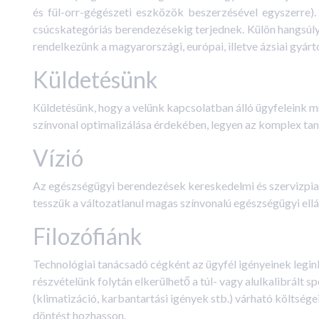
és fül-orr-gégészeti eszközök beszerzésével egyszerre).
csúcskategóriás berendezésekig terjednek. Külön hangsúlyt
rendelkezünk a magyarországi, európai, illetve ázsiai gyár
Küldetésünk
Küldetésünk, hogy a velünk kapcsolatban álló ügyfeleink 
színvonal optimalizálása érdekében, legyen az komplex tan
Vízió
Az egészségügyi berendezések kereskedelmi és szervizpiac
tesszük a változatlanul magas színvonalú egészségügyi el
Filozófiánk
Technológiai tanácsadó cégként az ügyfél igényeinek legi
részvételünk folytán elkerülhető a túl- vagy alulkalibrált 
(klimatizáció, karbantartási igények stb.) várható költség
döntést hozhasson.