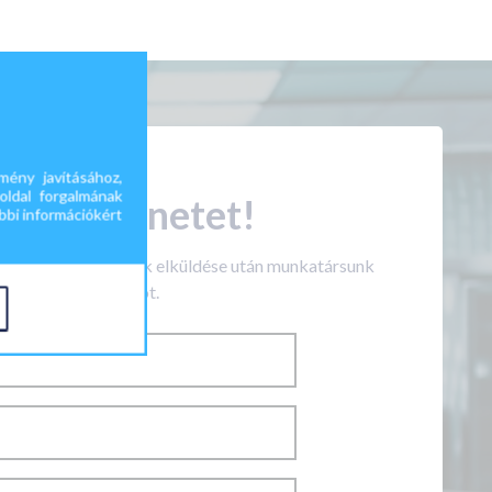
ény javításához,
oldal forgalmának
ekünk üzenetet!
bi információkért
töltése és az adatok elküldése után munkatársunk
 Önnel a kapcsolatot.